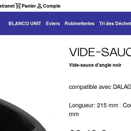
tranet
Panier
Compte
BLANCO UNIT
Eviers
Robinetteries
Tri des Déche
VIDE-SAU
Vide-sauce d'angle noir
compatible avec DAL
Longueur: 215 mm
|
Cou
mm