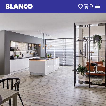
1
0
/