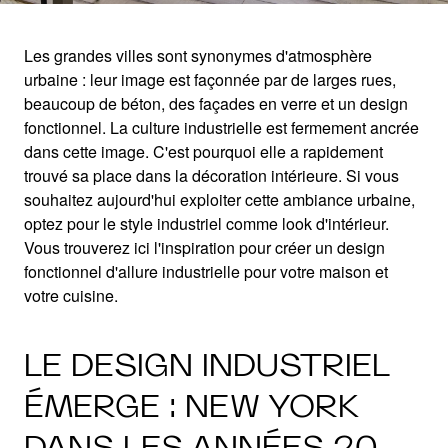
Les grandes villes sont synonymes d'atmosphère
urbaine : leur image est façonnée par de larges rues,
ROBUSTE ET SANS
beaucoup de béton, des façades en verre et un design
fonctionnel. La culture industrielle est fermement ancrée
ÉQUIVOQUE
dans cette image. C'est pourquoi elle a rapidement
trouvé sa place dans la décoration intérieure. Si vous
souhaitez aujourd'hui exploiter cette ambiance urbaine,
C'est la marque de fabrique du style industriel
optez pour le style industriel comme look d'intérieur.
Vous trouverez ici l'inspiration pour créer un design
fonctionnel d'allure industrielle pour votre maison et
votre cuisine.
LE DESIGN INDUSTRIEL
ÉMERGE : NEW YORK
DANS LES ANNÉES 20