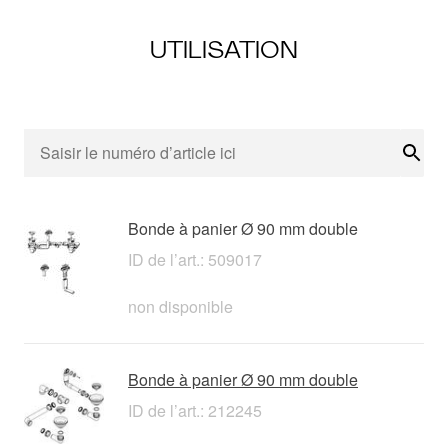
UTILISATION
Rech
Bonde à panier Ø 90 mm double
ID de l’art.: 509017
non disponible
Bonde à panier Ø 90 mm double
ID de l’art.: 212245