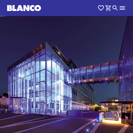
1
0
/