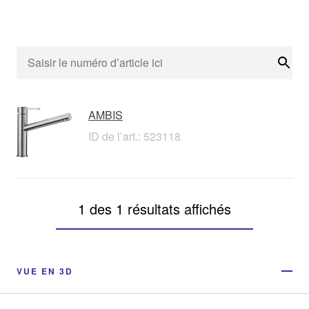
Rech
AMBIS
ID de l’art.: 523118
1 des 1 résultats affichés
VUE EN 3D