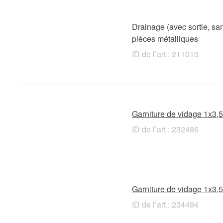
Drainage (avec sortie, san
pièces métalliques
ID de l’art.: 211010
Garniture de vidage 1x3,5'
ID de l’art.: 232486
Garniture de vidage 1x3,5'
ID de l’art.: 234494