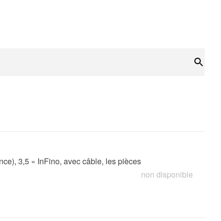
Rech
nce), 3,5 » InFino, avec câble, les pièces
non disponible