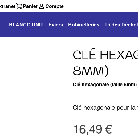
tranet
Panier
Compte
BLANCO UNIT
Eviers
Robinetteries
Tri des Déche
CLÉ HEXAG
8MM)
Clé hexagonale (taille 8mm)
Clé hexagonale pour la v
16,49 €