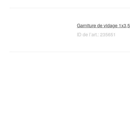
Garniture de vidage 1x3,5'
ID de l’art.: 235651