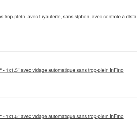
s trop-plein, avec tuyauterie, sans siphon, avec contrôle à dista
' - 1x1,5'' avec vidage automatique sans trop-plein InFino
' - 1x1,5'' avec vidage automatique sans trop-plein InFino