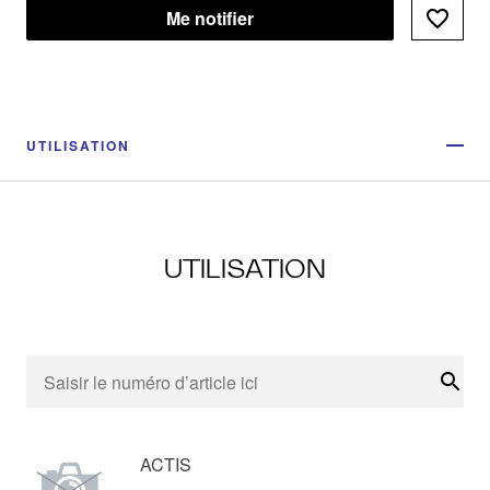
Me notifier
UTILISATION
UTILISATION
Rech
ACTIS