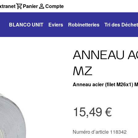
tranet
Panier
Compte
BLANCO UNIT
Eviers
Robinetteries
Tri des Déche
ANNEAU AC
MZ
Anneau acier (filet M26x1) 
15,49 €
Numéro d’article 118342