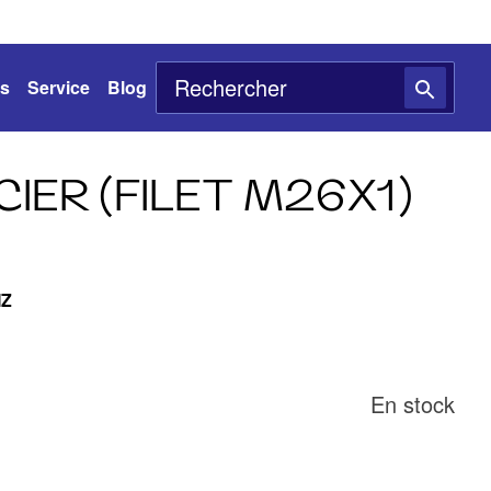
ts
Service
Blog
IER (FILET M26X1)
MZ
En stock