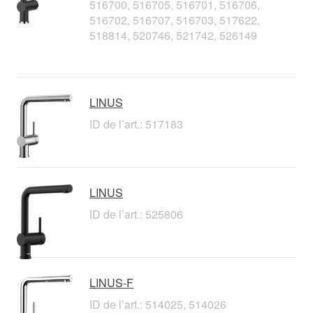
516700, 516705, 516701, 516706,
516702, 516707, 516703, 517622,
518814, 520746, 521742, 526149
LINUS
ID de l’art.: 517183
LINUS
ID de l’art.: 525806
LINUS-F
ID de l’art.: 514025, 514026