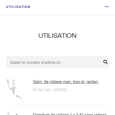
UTILISATION
UTILISATION
Rech
Garn. de vidage man. trop-pl. rectan.
ID de l’art.: 229360
Garniture de vidage 1 x 3,5'' sans vidage