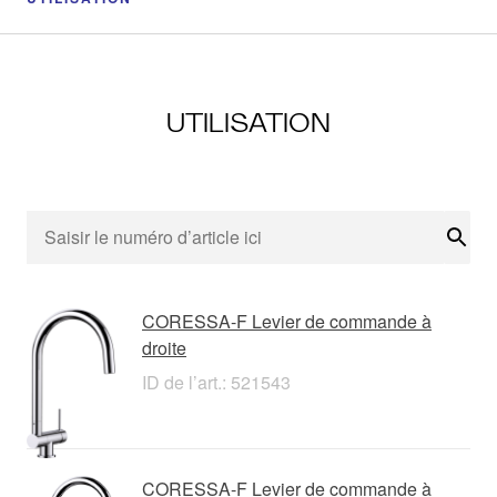
UTILISATION
Rech
CORESSA-F Levier de commande à
droite
ID de l’art.: 521543
CORESSA-F Levier de commande à