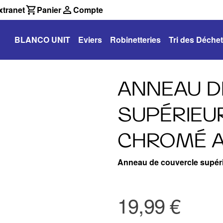
tranet
Panier
Compte
BLANCO UNIT
Eviers
Robinetteries
Tri des Déche
ANNEAU D
SUPÉRIEUR
CHROMÉ 
Anneau de couvercle supér
19,99 €