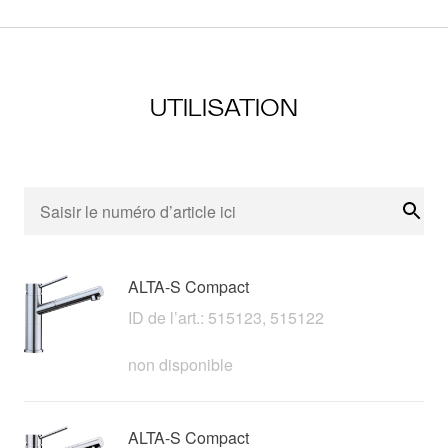
UTILISATION
Rech
ALTA-S Compact
ID de l’art.: 515123, 515122
non disponible
ALTA-S Compact