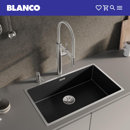
1
0
/