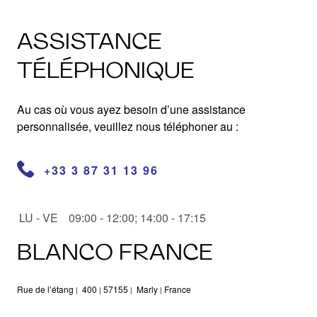
ASSISTANCE
TÉLÉPHONIQUE
Au cas où vous ayez besoin d’une assistance
personnalisée, veuillez nous téléphoner au :
+33 3 87 31 13 96
Heures d’ouverture
LU - VE
Jour
Heures d’ouverture
09:00 - 12:00; 14:00 - 17:15
BLANCO FRANCE
Rue de l’étang
400
57155
Marly
France
|
|
|
|