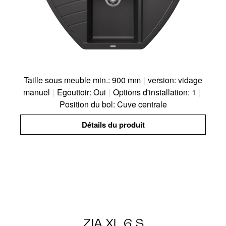
Taille sous meuble min.: 900 mm
|
version: vidage
manuel
|
Egouttoir: Oui
|
Options d'installation: 1
|
Position du bol: Cuve centrale
Détails du produit
ZIA XL 6 S