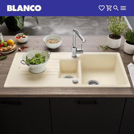
1
0
/