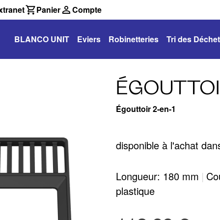
tranet
Panier
Compte
BLANCO UNIT
Eviers
Robinetteries
Tri des Déche
ÉGOUTTOI
Égouttoir 2-en-1
disponible à l'achat d
Longueur: 180 mm
|
Cou
plastique