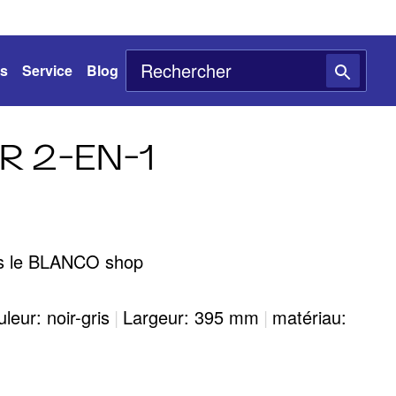
ts
Service
Blog
R 2-EN-1
ans le BLANCO shop
leur: noir-gris
|
Largeur: 395 mm
|
matériau: