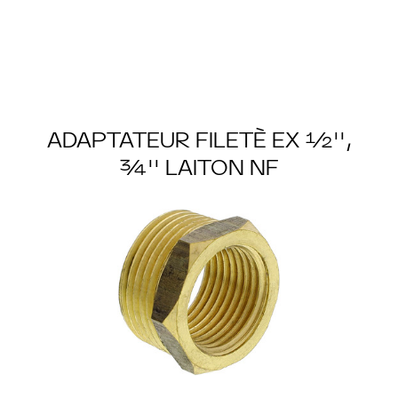
ADAPTATEUR FILETÈ EX ½'',
¾'' LAITON NF