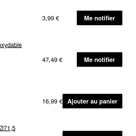
3,99 €
Me notifier
oxydable
47,49 €
Me notifier
16,99 €
Ajouter au panier
 Ø71,5