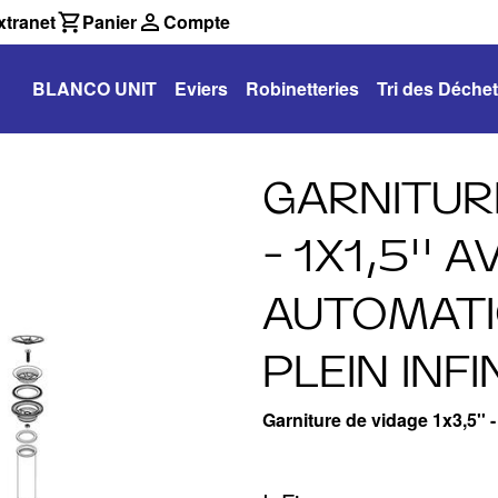
tranet
Panier
Compte
BLANCO UNIT
Eviers
Robinetteries
Tri des Déche
GARNITURE
- 1X1,5'' 
AUTOMATI
PLEIN INF
Garniture de vidage 1x3,5'' 