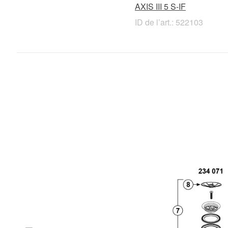
AXIS III 5 S-IF
ID de l’art.: 522103