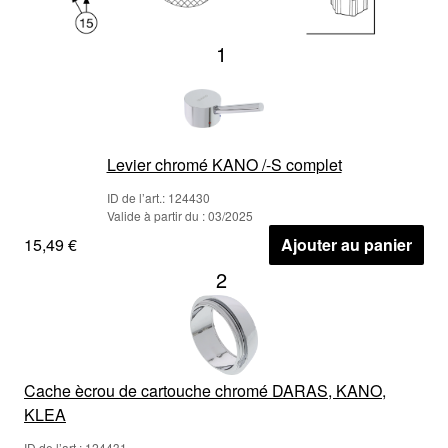
1
Levier chromé KANO /-S complet
ID de l’art.: 124430
Valide à partir du : 03/2025
15,49 €
Ajouter au panier
2
Cache ècrou de cartouche chromé DARAS, KANO,
KLEA
ID de l’art.: 124431