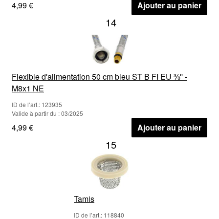
4,99 €
Ajouter au panier
14
Flexible d'alimentation 50 cm bleu ST B FI EU ⅜'' -
M8x1 NE
ID de l’art.: 123935
Valide à partir du : 03/2025
4,99 €
Ajouter au panier
15
Tamis
ID de l’art.: 118840