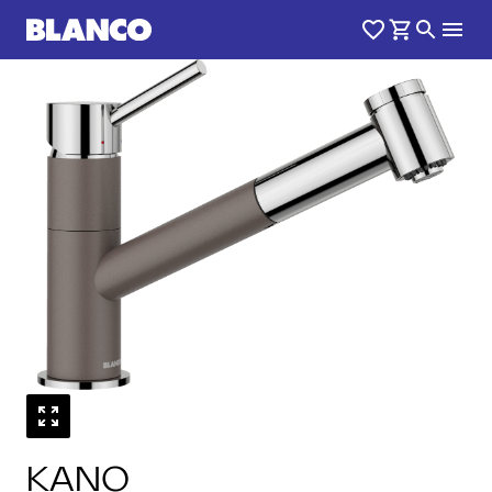
1
0
/
KANO