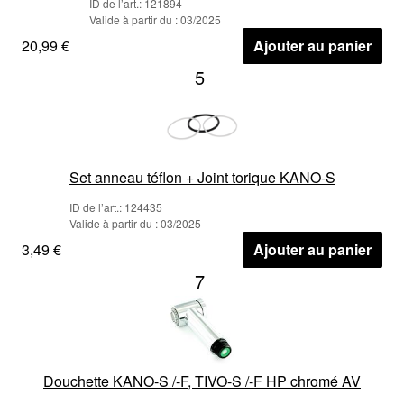
ID de l’art.: 121894
Valide à partir du : 03/2025
20,99 €
Ajouter au panier
5
Set anneau téflon + Joint torique KANO-S
ID de l’art.: 124435
Valide à partir du : 03/2025
3,49 €
Ajouter au panier
7
Douchette KANO-S /-F, TIVO-S /-F HP chromé AV