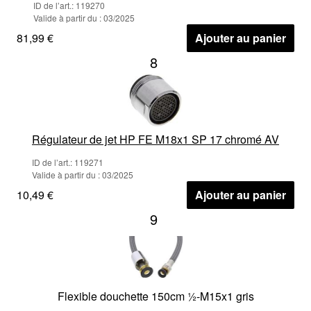
ID de l’art.: 119270
Valide à partir du : 03/2025
81,99 €
Ajouter au panier
8
Régulateur de jet HP FE M18x1 SP 17 chromé AV
ID de l’art.: 119271
Valide à partir du : 03/2025
10,49 €
Ajouter au panier
9
Flexible douchette 150cm ½-M15x1 gris