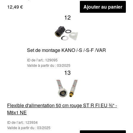
12,49 €
Ajouter au panier
12
Set de montage KANO /-S /-S-F /VAR
ID de l’art.: 129095
Valide à partir du : 03/2025
13
Flexible d'alimentation 50 cm rouge ST R FI EU ⅜'' -
M8x1 NE
ID de l’art.: 123934
Valide à partir du : 03/2025