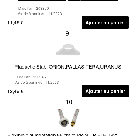
ID de l’art.: 203370
Valide à partir du : 11/2023
11,49 €
Ajouter au panier
9
Plaquette Stab. ORION,PALLAS,TERA,URANUS
ID de l’art.: 126945
Valide à partir du : 11/2023
12,49 €
Ajouter au panier
10
Flexible d'alimentation 95 cm rouge ST R FI EU ⅜'' -