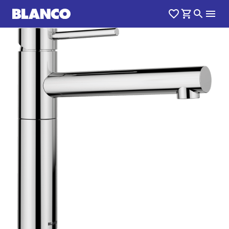
1
0
/