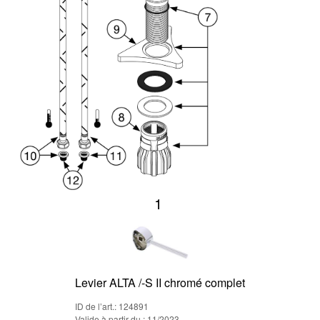
1
Levier ALTA /-S II chromé complet
ID de l’art.: 124891
Valide à partir du : 11/2023