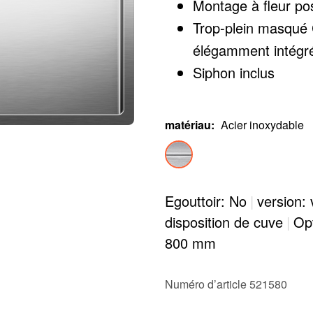
Montage à fleur poss
Trop-plein masqué 
élégamment intégrés
Siphon inclus
matériau
:
Acier inoxydable
Egouttoir: No
|
version:
disposition de cuve
|
Opt
800 mm
Numéro d’article 521580