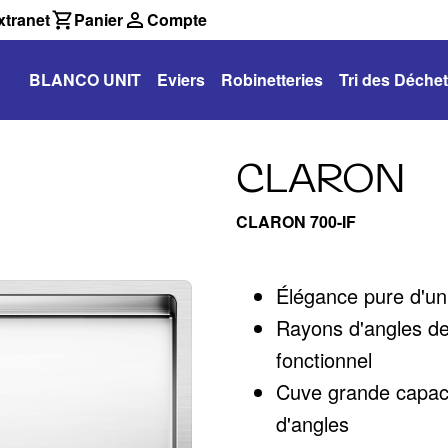
tranet
Panier
Compte
BLANCO UNIT
Eviers
Robinetteries
Tri des Déche
CLARON
CLARON 700-IF
Élégance pure d'un
Rayons d'angles de
fonctionnel
Cuve grande capaci
d'angles