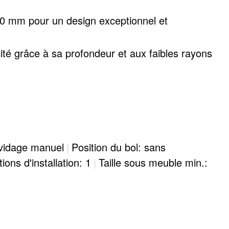
0 mm pour un design exceptionnel et
té grâce à sa profondeur et aux faibles rayons
les traces de doigts et les impuretés sont
 vidage manuel
|
Position du bol: sans
ions d'installation: 1
|
Taille sous meuble min.: