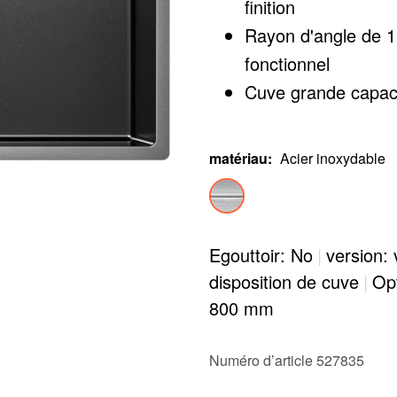
finition
Rayon d'angle de 1
fonctionnel
Cuve grande capaci
d'angles
Facile à nettoyer : 
matériau
:
Acier inoxydable
faciles à éliminer
Siphon inclus
Egouttoir: No
|
version:
disposition de cuve
|
Opt
800 mm
Numéro d’article 527835