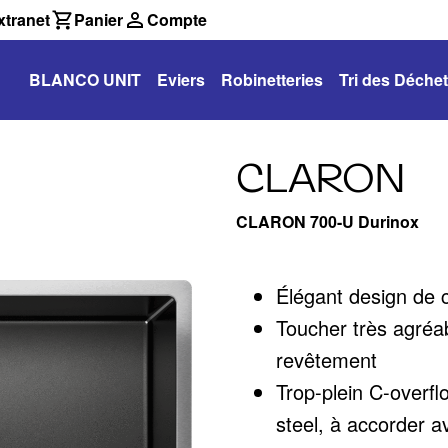
tranet
Panier
Compte
BLANCO UNIT
Eviers
Robinetteries
Tri des Déche
CLARON
CLARON 700-U Durinox
Élégant design de c
Toucher très agréab
revêtement
Trop-plein C-overfl
steel, à accorder a