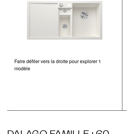
Faire défiler vers la droite pour explorer 1
modèle
v
DALAGO FAMILLE · 60