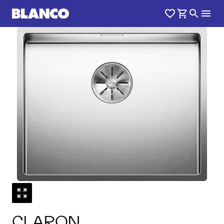
1
0
/
CLARON