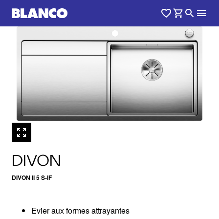
1
0
/
DIVON
DIVON II 5 S-IF
Evier aux formes attrayantes