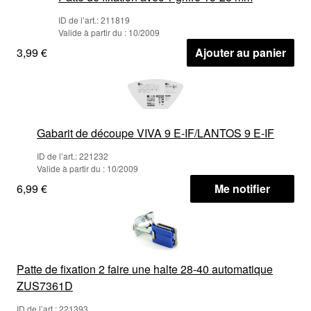
ID de l’art.: 211819
Valide à partir du : 10/2009
3,99 €
Ajouter au panier
Gabarit de découpe VIVA 9 E-IF/LANTOS 9 E-IF
ID de l’art.: 221232
Valide à partir du : 10/2009
6,99 €
Me notifier
Patte de fixation 2 faire une halte 28-40 automatique
ZUS7361D
ID de l’art.: 221393