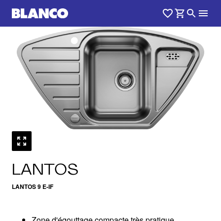
1
0
/
LANTOS
LANTOS 9 E-IF
Zone d'égouttage compacte très pratique