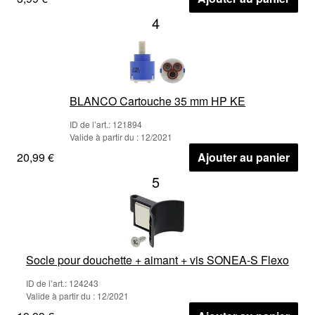
4
BLANCO Cartouche 35 mm HP KE
ID de l’art.: 121894
Valide à partir du : 12/2021
20,99 €
Ajouter au panier
5
Socle pour douchette + aimant + vis SONEA-S Flexo
ID de l’art.: 124243
Valide à partir du : 12/2021