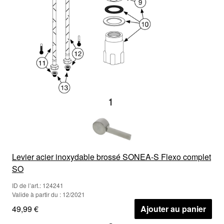
1
Levier acier inoxydable brossé SONEA-S Flexo complet
SO
ID de l’art.: 124241
Valide à partir du : 12/2021
49,99 €
Ajouter au panier