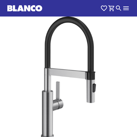
1
0
/