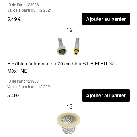
ID de l’art.: 123936
Valide à partir du : 12/2021
5,49 €
Ajouter au panier
12
Flexible d'alimentation 70 cm bleu ST B FI EU ⅜'' -
M8x1 NE
ID de l’art.: 123937
Valide à partir du : 12/2021
5,49 €
Ajouter au panier
13