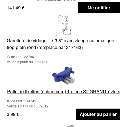
141,49 €
Me notifier
Garniture de vidage 1 x 3,5'' avec vidage automatique
trop-plein rond (remplacé par 217163)
ID de l’art.: 227961
Valide à partir du : 06/2012
Patte de fixation (échancrure) 1 pièce SILGRANIT éviers
ID de l’art.: 214749
Valide à partir du : 06/2012
3,99 €
Ajouter au panier