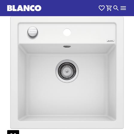
1
0
/