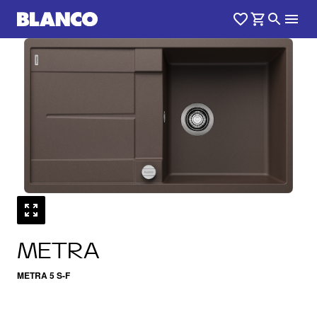
1
0
/
METRA
METRA 5 S-F