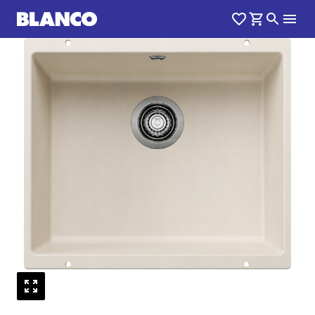
1
0
/