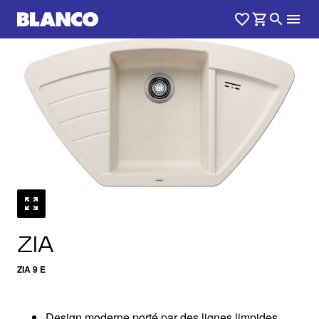
1
0
/
ZIA
ZIA 9 E
Design moderne porté par des lignes limpides