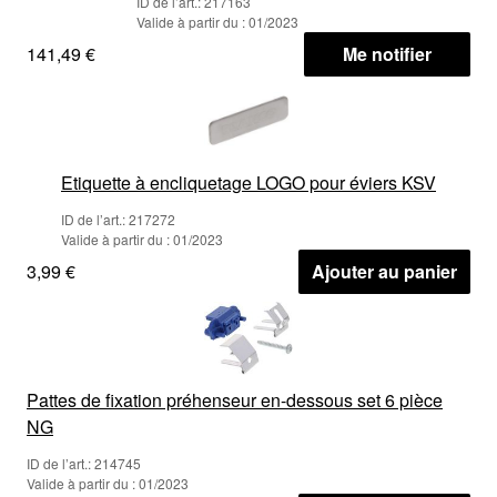
ID de l’art.: 217163
Valide à partir du : 01/2023
141,49 €
Me notifier
Etiquette à encliquetage LOGO pour éviers KSV
ID de l’art.: 217272
Valide à partir du : 01/2023
3,99 €
Ajouter au panier
Pattes de fixation préhenseur en-dessous set 6 pièce
NG
ID de l’art.: 214745
Valide à partir du : 01/2023