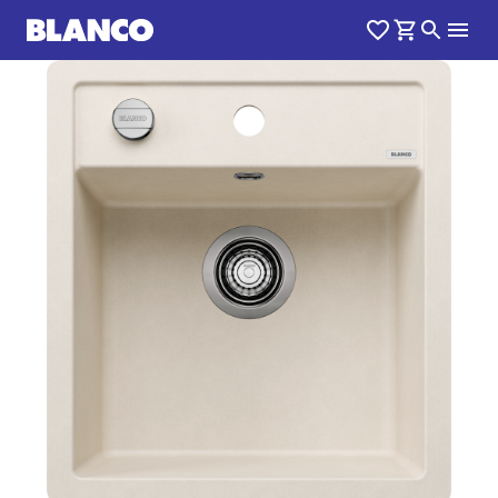
1
0
/