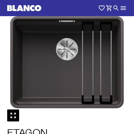
1
0
/
ETAGON