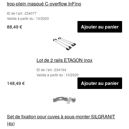
trop-plein masqué C-overflow InFino
ID de l’art.: 234077
Valide à partir du : 10/2020
88,49 €
Ajouter au panier
Lot de 2 rails ETAGON inox
ID de l’art.: 234164
Valide à partir du : 10/2020
148,49 €
Ajouter au panier
Set de fixation pour cuves à sous-monter SILGRANIT
(4x)