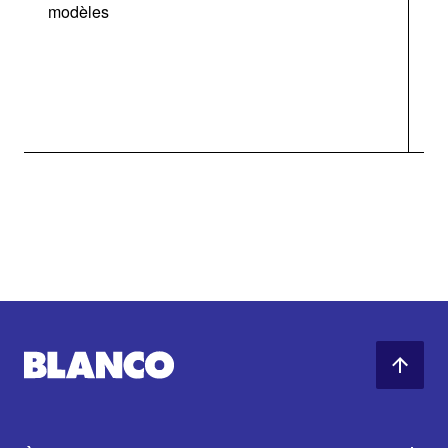
modèles
v